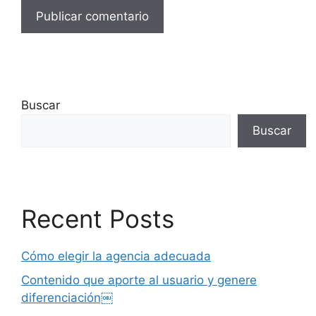
Buscar
Buscar
Recent Posts
Cómo elegir la agencia adecuada
Contenido que aporte al usuario y genere
diferenciación￼