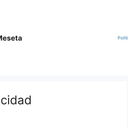
Meseta
Polít
acidad